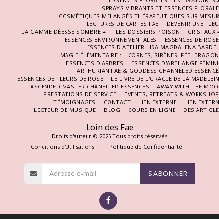
ESSENCES FLORALES ET VIBRATOIRES
SPRAYS VIBRANTS ET ESSENCES FLORAL
COSMÉTIQUES MÉLANGÉS THÉRAPEUTIQUES SUR MESUR
LECTURES DE CARTES FAE
DEVENIR UNE FLE
LA GAMME DÉESSE SOMBRE
LES DOSSIERS POISON
CRISTAUX
ESSENCES ENVIRONNEMENTALES
ESSENCES DE ROS
ESSENCES D'ATELIER LISA MAGDALENA BARDE
MAGIE ÉLÉMENTAIRE : LICORNES, SIRÈNES. FÉE. DRAGO
ESSENCES D'ARBRES
ESSENCES D'ARCHANGE FÉMIN
ARTHURIAN FAE & GODDESS CHANNELED ESSENCE
ESSENCES DE FLEURS DE ROSE
LE LIVRE DE L'ORACLE DE LA MADELEI
ASCENDED MASTER CHANELLED ESSENCES
AWAY WITH THE MOO
PRESTATIONS DE SERVICE
EVENTS, RETREATS & WORKSHOP
TÉMOIGNAGES
CONTACT
LIEN EXTERNE
LIEN EXTER
LECTEUR DE MUSIQUE
BLOG
COURS EN LIGNE
DES ARTICL
Loin des Fae
Droits d'auteur © 2026 Tous droits réservés
Conditions d'Utilisations
|
Politique de Confidentialité
S'ABONNER