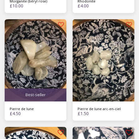
Morganite (béryl rose)
Rhodonite
£
10.00
£
4.00
Best-seller
Pierre de lune
Pierre de lune arc-en-ciel
£
4.50
£
1.50