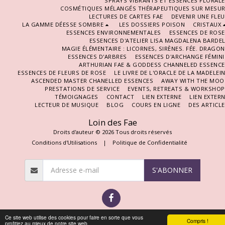
SPRAYS VIBRANTS ET ESSENCES FLORAL
COSMÉTIQUES MÉLANGÉS THÉRAPEUTIQUES SUR MESUR
LECTURES DE CARTES FAE
DEVENIR UNE FLE
LA GAMME DÉESSE SOMBRE
LES DOSSIERS POISON
CRISTAUX
ESSENCES ENVIRONNEMENTALES
ESSENCES DE ROS
ESSENCES D'ATELIER LISA MAGDALENA BARDE
MAGIE ÉLÉMENTAIRE : LICORNES, SIRÈNES. FÉE. DRAGO
ESSENCES D'ARBRES
ESSENCES D'ARCHANGE FÉMIN
ARTHURIAN FAE & GODDESS CHANNELED ESSENCE
ESSENCES DE FLEURS DE ROSE
LE LIVRE DE L'ORACLE DE LA MADELEI
ASCENDED MASTER CHANELLED ESSENCES
AWAY WITH THE MOO
PRESTATIONS DE SERVICE
EVENTS, RETREATS & WORKSHOP
TÉMOIGNAGES
CONTACT
LIEN EXTERNE
LIEN EXTER
LECTEUR DE MUSIQUE
BLOG
COURS EN LIGNE
DES ARTICL
Loin des Fae
Droits d'auteur © 2026 Tous droits réservés
Conditions d'Utilisations
|
Politique de Confidentialité
S'ABONNER
Ce site web utilise des cookies pour faire en sorte que vous
Compris !
profitiez au mieux de notre site web.