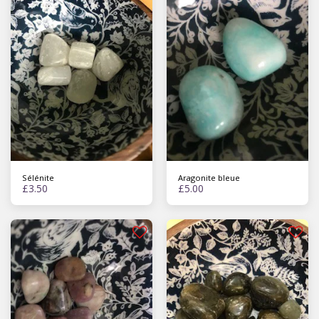
Sélénite
Aragonite bleue
£
3.50
£
5.00