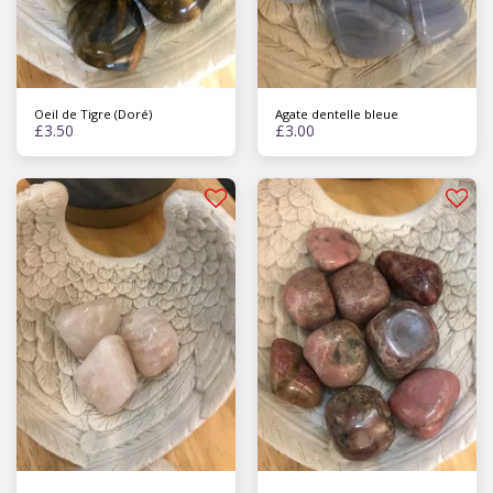
Oeil de Tigre (Doré)
Agate dentelle bleue
£
3.50
£
3.00