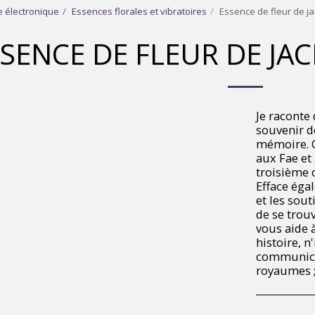
 électronique
Essences florales et vibratoires
Essence de fleur de ja
SENCE DE FLEUR DE JAC
Je raconte 
souvenir d
mémoire. C
aux Fae et
troisième œ
Efface éga
et les sout
de se trou
vous aide 
histoire, n'
communicat
royaumes ;