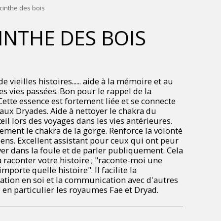
cinthe des bois
INTHE DES BOIS
de vieilles histoires...... aide à la mémoire et au
es vies passées. Bon pour le rappel de la
ette essence est fortement liée et se connecte
 aux Dryades. Aide à nettoyer le chakra du
il lors des voyages dans les vies antérieures.
lement le chakra de la gorge. Renforce la volonté
iens. Excellent assistant pour ceux qui ont peur
ver dans la foule et de parler publiquement. Cela
à raconter votre histoire ; "raconte-moi une
importe quelle histoire". Il facilite la
ion en soi et la communication avec d'autres
 en particulier les royaumes Fae et Dryad.