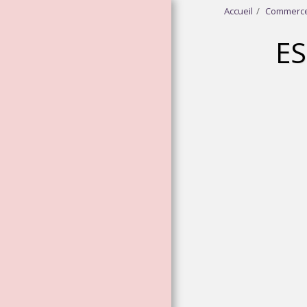
Accueil
Commerce
ES
ACCUEIL
À PROPOS DE
ESSENCES
VIBRATOIRES DE
LA DÉESSE
ESSENCES