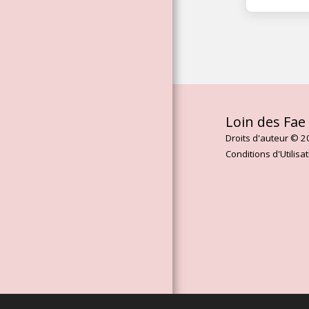
FÉMININ
ARTHURIAN FAE &
GODDESS
CHANNELED
ESSENCES
ESSENCES DE
FLEURS DE ROSE
Loin des Fae
LE LIVRE DE
Droits d'auteur © 2
L'ORACLE DE LA
Conditions d'Utilisa
MADELEINE
ASCENDED
MASTER
CHANELLED
ESSENCES
AWAY WITH THE
MOON
PRESTATIONS DE
SERVICE