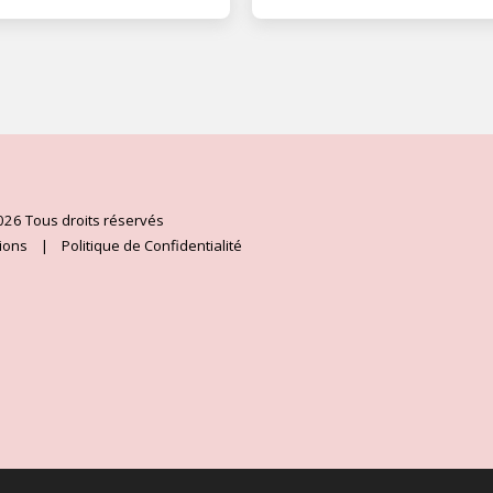
ACCUEIL
ESSENCES F
SPRAYS VIB
026 Tous droits réservés
COSMÉTIQU
LECTURES D
tions
|
Politique de Confidentialité
LA GAMME 
ESSENCES 
ESSENCES D
MAGIE ÉLÉM
ESSENCES 
ARTHURIAN
ESSENCES D
LE LIVRE D
ASCENDED 
PRESTATION
TÉMOIGNA
LECTEUR D