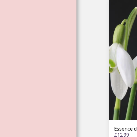
ESSENCES
ENVIRONNEMENT
ALES
ESSENCES DE
ROSES
ESSENCES
D'ATELIER LISA
MAGDALENA
BARDELL
MAGIE
ÉLÉMENTAIRE :
LICORNES,
SIRÈNES. FÉE.
DRAGONS
ESSENCES
D'ARBRES
Essence d
ESSENCES
£
12.99
D'ARCHANGE