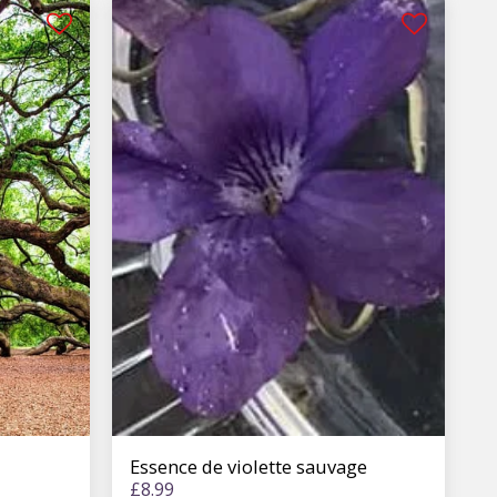
Essence de violette sauvage
£
8.99