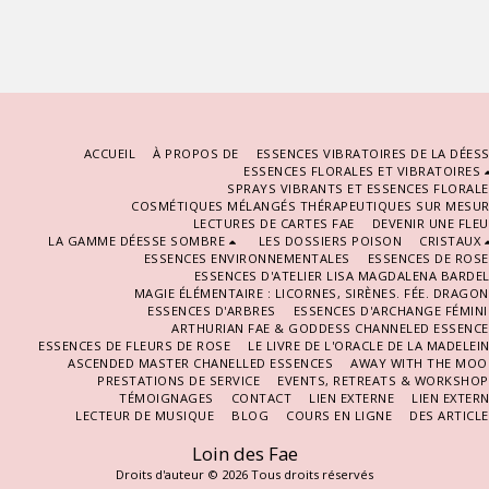
ACCUEIL
À PROPOS DE
ESSENCES VIBRATOIRES DE LA DÉES
ESSENCES FLORALES ET VIBRATOIRES
SPRAYS VIBRANTS ET ESSENCES FLORAL
COSMÉTIQUES MÉLANGÉS THÉRAPEUTIQUES SUR MESUR
LECTURES DE CARTES FAE
DEVENIR UNE FLE
LA GAMME DÉESSE SOMBRE
LES DOSSIERS POISON
CRISTAUX
ESSENCES ENVIRONNEMENTALES
ESSENCES DE ROS
ESSENCES D'ATELIER LISA MAGDALENA BARDE
MAGIE ÉLÉMENTAIRE : LICORNES, SIRÈNES. FÉE. DRAGO
ESSENCES D'ARBRES
ESSENCES D'ARCHANGE FÉMIN
ARTHURIAN FAE & GODDESS CHANNELED ESSENCE
ESSENCES DE FLEURS DE ROSE
LE LIVRE DE L'ORACLE DE LA MADELEI
ASCENDED MASTER CHANELLED ESSENCES
AWAY WITH THE MOO
PRESTATIONS DE SERVICE
EVENTS, RETREATS & WORKSHOP
TÉMOIGNAGES
CONTACT
LIEN EXTERNE
LIEN EXTER
LECTEUR DE MUSIQUE
BLOG
COURS EN LIGNE
DES ARTICL
Loin des Fae
Droits d'auteur © 2026 Tous droits réservés