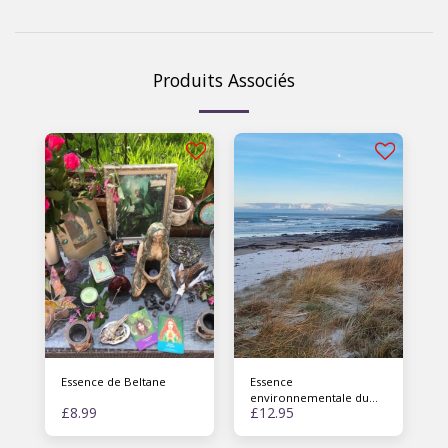
Produits Associés
Essence de Beltane
Essence
environnementale du
£
8.99
£
12.95
solstice d'hiver