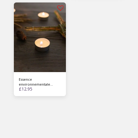
Essence
environnementale
£
12.95
d'Imbolc